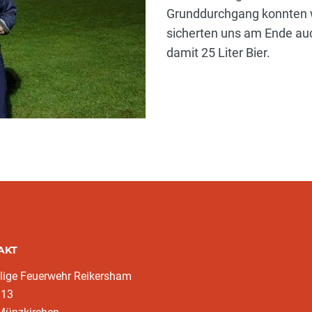
Grunddurchgang konnten w
sicherten uns am Ende au
damit 25 Liter Bier.
AKT
llige Feuerwehr Reikersham
 13