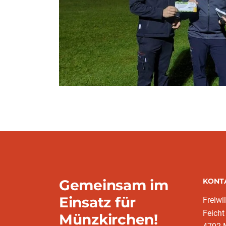
Gemeinsam im
KONT
Einsatz für
Freiwi
Feicht
Münzkirchen!