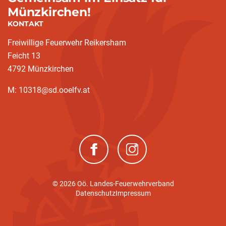
Münzkirchen!
KONTAKT
Freiwillige Feuerwehr Reikersham
Feicht 13
4792 Münzkirchen
M: 10318@sd.ooelfv.at
(neues Fenster)
(neues Fenster)
© 2026 Oö. Landes-Feuerwehrverband
(current)
Datenschutz
Impressum