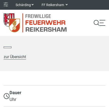
Schärding
FF Reikersham
zur Übersicht
Dauer
Uhr